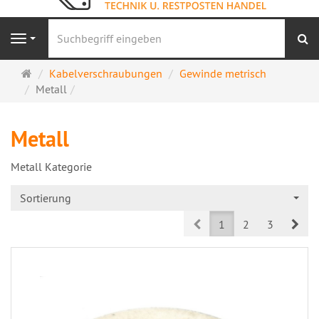
S
Navigation
Startseite
Kabelverschraubungen
Gewinde metrisch
Metall
Metall
Metall Kategorie
Sortierung
Prev
Nex
1
2
3