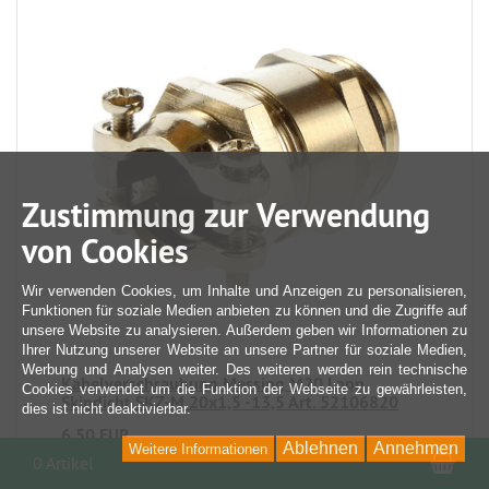
Zustimmung zur Verwendung
von Cookies
Wir verwenden Cookies, um Inhalte und Anzeigen zu personalisieren,
Funktionen für soziale Medien anbieten zu können und die Zugriffe auf
unsere Website zu analysieren. Außerdem geben wir Informationen zu
Ihrer Nutzung unserer Website an unsere Partner für soziale Medien,
Werbung und Analysen weiter. Des weiteren werden rein technische
Kabelverschraubung Messing M20 Lapp
Cookies verwendet um die Funktion der Webseite zu gewährleisten,
Skindicht SKZ-M 20x1,5 -13,5 Art. 52106820
dies ist nicht deaktivierbar.
6,50 EUR
Ablehnen
Annehmen
Weitere Informationen
War
0 Artikel
inkl. 19 % USt
zzgl. Versandkosten
Lagerbestand 1