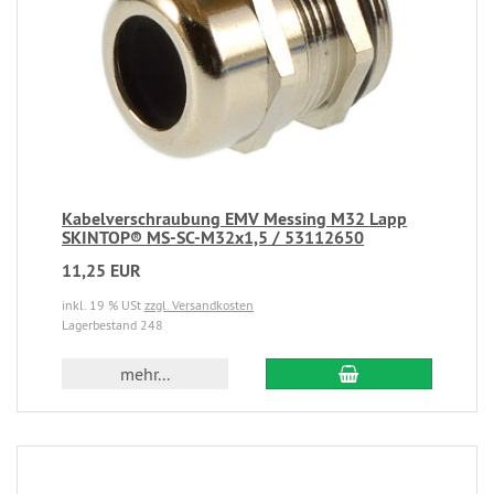
Kabelverschraubung EMV Messing M32 Lapp
SKINTOP® MS-SC-M32x1,5 / 53112650
11,25 EUR
inkl. 19 % USt
zzgl. Versandkosten
Lagerbestand 248
mehr...