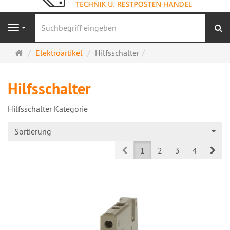
S
Navigation
Startseite
Elektroartikel
Hilfsschalter
Hilfsschalter
Hilfsschalter Kategorie
Sortierung
Prev
Nex
1
2
3
4