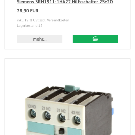
Siemens 3RH1911-1HA22 Hilfsschalter 2S+2Ö
28,90 EUR
inkl. 19 % USt
zzgl. Versandkosten
Lagerbestand 12
mehr...