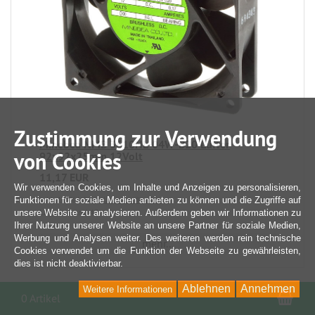
Zustimmung zur Verwendung
Minebea NMB 3610NL-04W-B20 Lüfter
von Cookies
92x92x25mm 12Volt
11,17 EUR
Wir verwenden Cookies, um Inhalte und Anzeigen zu personalisieren,
inkl. 19 % USt
zzgl. Versandkosten
Funktionen für soziale Medien anbieten zu können und die Zugriffe auf
Lagerbestand 43
unsere Website zu analysieren. Außerdem geben wir Informationen zu
Ihrer Nutzung unserer Website an unsere Partner für soziale Medien,
Werbung und Analysen weiter. Des weiteren werden rein technische
mehr...
Cookies verwendet um die Funktion der Webseite zu gewährleisten,
dies ist nicht deaktivierbar.
Ablehnen
Annehmen
Weitere Informationen
War
0 Artikel