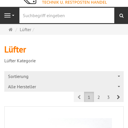
S
Navigation
Startseite
Lüfter
Lüfter
Lüfter Kategorie
Sortierung
Alle Hersteller
Prev
Nex
1
2
3