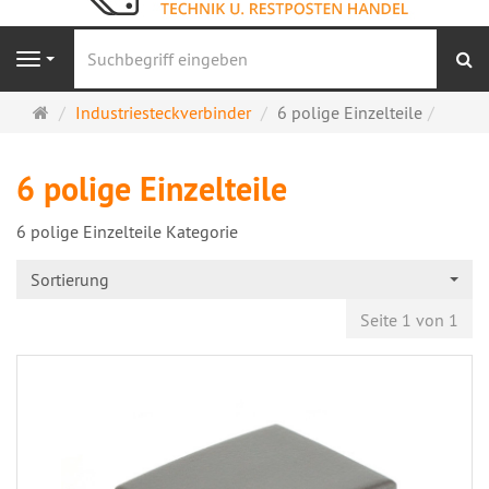
S
Navigation
Startseite
Industriesteckverbinder
6 polige Einzelteile
6 polige Einzelteile
6 polige Einzelteile Kategorie
Sortierung
Seite 1 von 1