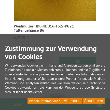
Weidmüller HDC-HBD16-TSLV-PG21
Tüllengehäuse B6
6,37 EUR
inkl. 19 % USt
zzgl. Versandkosten
Zustimmung zur Verwendung
Lagerbestand 202
von Cookies
mehr...
Wir verwenden Cookies, um Inhalte und Anzeigen zu personalisieren,
Funktionen für soziale Medien anbieten zu können und die Zugriffe auf
unsere Website zu analysieren. Außerdem geben wir Informationen zu
Ihrer Nutzung unserer Website an unsere Partner für soziale Medien,
Werbung und Analysen weiter. Des weiteren werden rein technische
Cookies verwendet um die Funktion der Webseite zu gewährleisten,
dies ist nicht deaktivierbar.
Ablehnen
Annehmen
Weitere Informationen
War
0 Artikel