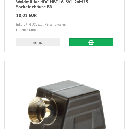
Weidmüller HDC-HBD16-SVL-2xM25
Sockelgehäuse B6
10,01 EUR
inkl. 19 % USt
zzgl. Versandkosten
Lagerbestand 20
mehr...