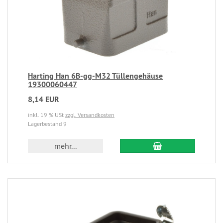
Harting Han 6B-gg-M32 Tüllengehäuse
19300060447
8,14 EUR
inkl. 19 % USt
zzgl. Versandkosten
Lagerbestand 9
mehr...