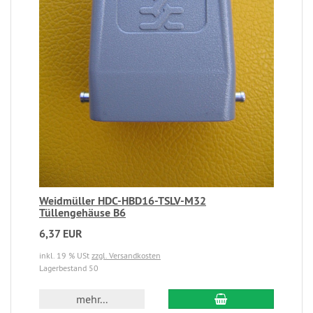
Weidmüller HDC-HBD16-TSLV-M32
Tüllengehäuse B6
6,37 EUR
inkl. 19 % USt
zzgl. Versandkosten
Lagerbestand 50
mehr...