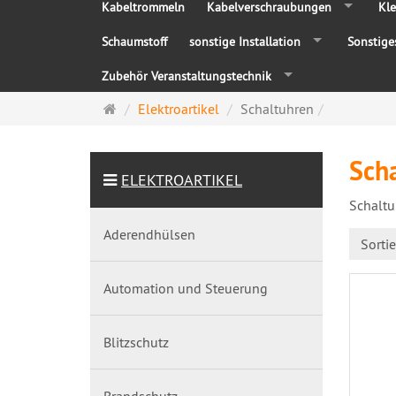
Kabeltrommeln
Kabelverschraubungen
Kle
Schaumstoff
sonstige Installation
Sonstige
Zubehör Veranstaltungstechnik
Startseite
Elektroartikel
Schaltuhren
Sch
ELEKTROARTIKEL
Schaltu
Aderendhülsen
Sorti
Automation und Steuerung
Blitzschutz