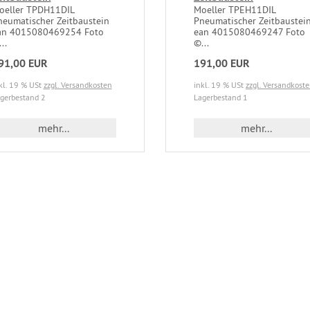
oeller TPDH11DIL
Moeller TPEH11DIL
neumatischer Zeitbaustein
Pneumatischer Zeitbaustei
an 4015080469254 Foto
ean 4015080469247 Foto
..
©...
91,00 EUR
191,00 EUR
kl. 19 % USt
zzgl. Versandkosten
inkl. 19 % USt
zzgl. Versandkost
gerbestand 2
Lagerbestand 1
mehr...
mehr...