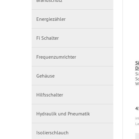
Brandschutz
Energiezähler
Fi Schalter
Frequenzumrichter
S
D
S
Gehäuse
S
W
Hilfsschalter
4
Hydraulik und Pneumatik
in
La
Isolierschlauch