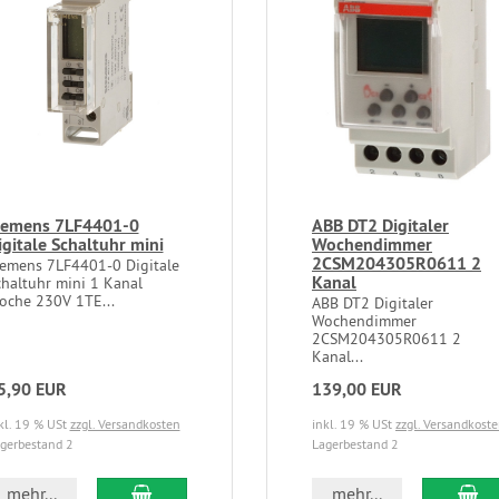
iemens 7LF4401-0
ABB DT2 Digitaler
igitale Schaltuhr mini
Wochendimmer
2CSM204305R0611 2
iemens 7LF4401-0 Digitale
Kanal
chaltuhr mini 1 Kanal
oche 230V 1TE...
ABB DT2 Digitaler
Wochendimmer
2CSM204305R0611 2
Kanal...
5,90 EUR
139,00 EUR
kl. 19 % USt
zzgl. Versandkosten
inkl. 19 % USt
zzgl. Versandkost
gerbestand 2
Lagerbestand 2
mehr...
mehr...