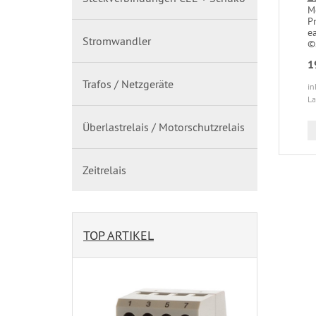
M
P
e
Stromwandler
©.
1
Trafos / Netzgeräte
in
La
Überlastrelais / Motorschutzrelais
Zeitrelais
TOP ARTIKEL