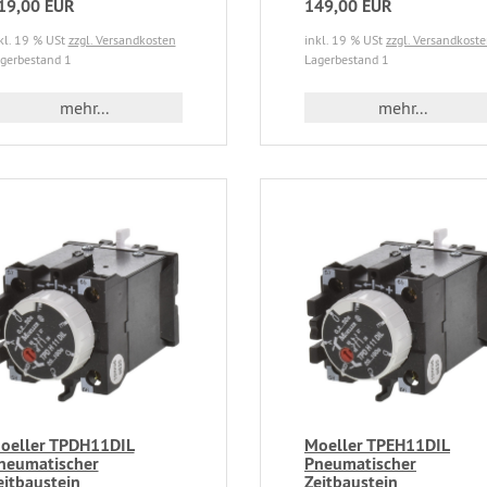
19,00 EUR
149,00 EUR
kl. 19 % USt
zzgl. Versandkosten
inkl. 19 % USt
zzgl. Versandkost
gerbestand 1
Lagerbestand 1
mehr...
mehr...
oeller TPDH11DIL
Moeller TPEH11DIL
neumatischer
Pneumatischer
eitbaustein
Zeitbaustein