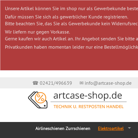
Unsere Artikel können Sie im shop nur als Gewerbekunde beste
Dafür müssen Sie sich als gewerblicher Kunde registrieren.
Bitte beachten Sie, das Sie als Gewerbekunde kein Widerrufsrech
Wir liefern nur gegen Vorkasse.
Gerne kaufen wir auch Artikel an. Ihr Angebot senden Sie bitte
Privatkunden haben momentan leider nur eine Bestellmöglichk
☎ 02421/496639
✉ info@artcase-shop.de
Airlineschienen Zurrschienen
Elektroartikel