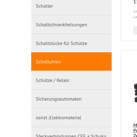
1
Schalter
in
La
Schaltschrankheizungen
Schaltstücke für Schütze
Schaltuhren
Schütze / Relais
Sicherungsautomaten
sonst .Elektromaterial
M
P
Z
Steckverbindungen CEE + Schuko