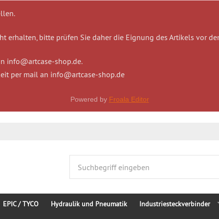
llen.
t erhalten, bitte prüfen Sie daher die Eignung des Artikels vor de
 an info@artcase-shop.de.
eit per mail an info@artcase-shop.de
Powered by
Froala Editor
EPIC / TYCO
Hydraulik und Pneumatik
Industriesteckverbinder