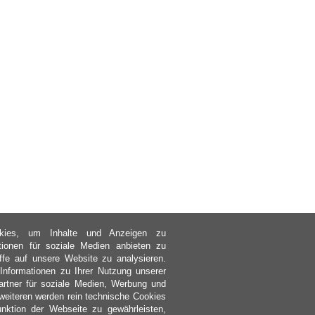
kies, um Inhalte und Anzeigen zu
ktionen für soziale Medien anbieten zu
ffe auf unsere Website zu analysieren.
nformationen zu Ihrer Nutzung unserer
rtner für soziale Medien, Werbung und
weiteren werden rein technische Cookies
nktion der Webseite zu gewährleisten,