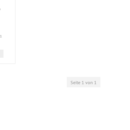
n
en
Seite 1 von 1