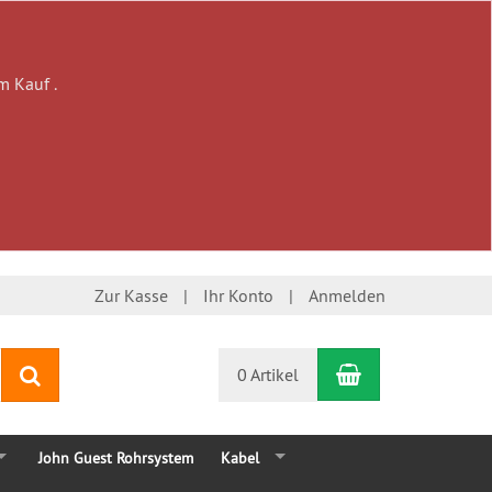
m Kauf .
Zur Kasse
Ihr Konto
Anmelden
Warenkorb
Suchen
0 Artikel
John Guest Rohrsystem
Kabel