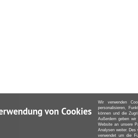
Wir verwenden Coo
erwendung von Cookies
personalisieren, Fun
können und die Zugri
Außerdem geben wir I
Website an unsere Pa
Analysen weiter. Des 
verwendet um die Fu