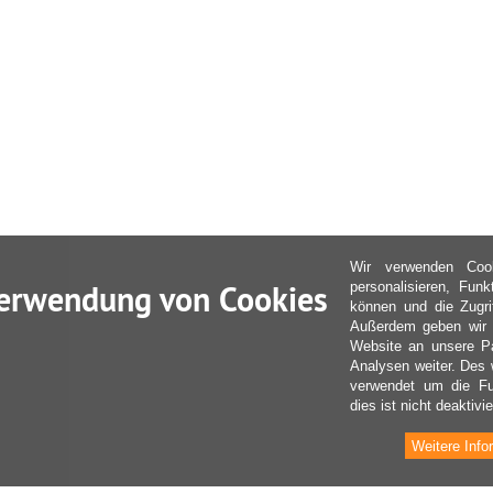
Wir verwenden Coo
erwendung von Cookies
personalisieren, Fun
können und die Zugri
Außerdem geben wir I
Website an unsere Pa
Analysen weiter. Des 
verwendet um die Fu
dies ist nicht deaktivie
Weitere Info