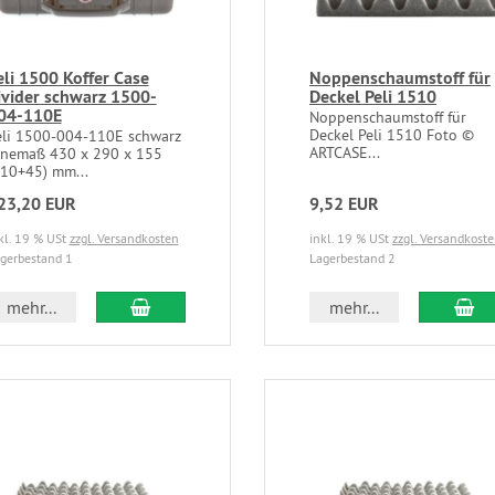
eli 1500 Koffer Case
Noppenschaumstoff für
ivider schwarz 1500-
Deckel Peli 1510
04-110E
Noppenschaumstoff für
Deckel Peli 1510 Foto ©
eli 1500-004-110E schwarz
ARTCASE...
nnemaß 430 x 290 x 155
110+45) mm...
23,20 EUR
9,52 EUR
kl. 19 % USt
zzgl. Versandkosten
inkl. 19 % USt
zzgl. Versandkost
gerbestand 1
Lagerbestand 2
mehr...
mehr...