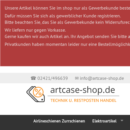
Unsere Artikel können Sie im shop nur als Gewerbekunde beste
Dafür müssen Sie sich als gewerblicher Kunde registrieren.
Bitte beachten Sie, das Sie als Gewerbekunde kein Widerrufsrech
Wir liefern nur gegen Vorkasse.
Gerne kaufen wir auch Artikel an. Ihr Angebot senden Sie bitte
Privatkunden haben momentan leider nur eine Bestellmöglichk
☎ 02421/496639
✉ info@artcase-shop.de
Airlineschienen Zurrschienen
Elektroartikel