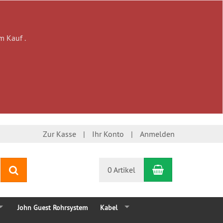
m Kauf .
Zur Kasse
Ihr Konto
Anmelden
Warenkorb
Suchen
0 Artikel
John Guest Rohrsystem
Kabel