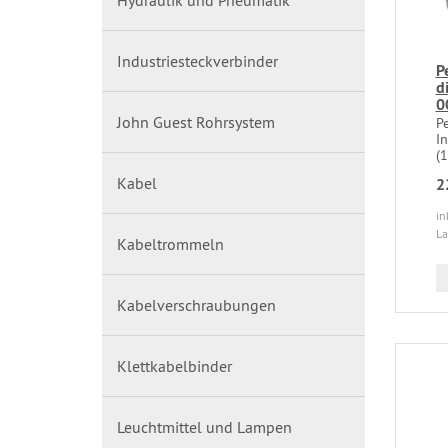
Hydraulik und Pneumatik
Industriesteckverbinder
P
d
0
John Guest Rohrsystem
P
I
(
Kabel
2
in
La
Kabeltrommeln
Kabelverschraubungen
Klettkabelbinder
Leuchtmittel und Lampen