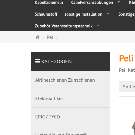
Kabeltrommeln
Kabelverschraubungen
Kle
Schaumstoff
sonstige Installation
Sonstige
Zubehör Veranstaltungstechnik
Startseite
Peli
Peli
KATEGORIEN
Peli Ka
Airlineschienen Zurrschienen
Sorti
Elektroartikel
EPIC / TYCO