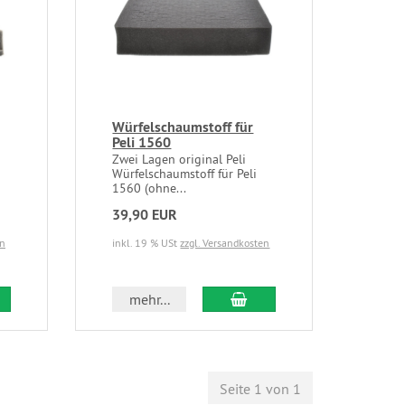
Würfelschaumstoff für
Peli 1560
Zwei Lagen original Peli
Würfelschaumstoff für Peli
1560 (ohne...
39,90 EUR
en
inkl. 19 % USt
zzgl. Versandkosten
mehr...
Seite 1 von 1