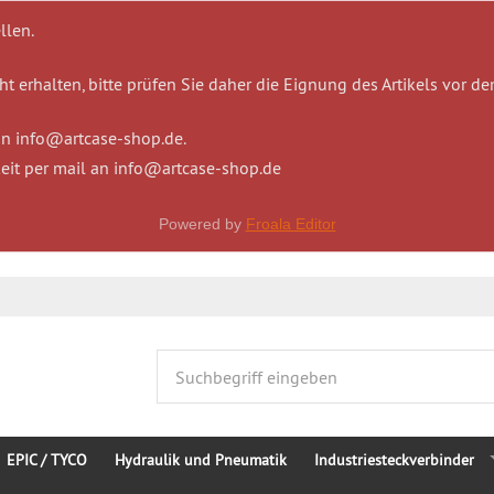
llen.
t erhalten, bitte prüfen Sie daher die Eignung des Artikels vor de
 an info@artcase-shop.de.
eit per mail an info@artcase-shop.de
Powered by
Froala Editor
EPIC / TYCO
Hydraulik und Pneumatik
Industriesteckverbinder