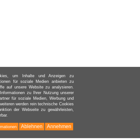
kies, um Inhalte und Anzeigen zu
ktionen für soziale Medien anbieten zu
ffe auf unsere Website zu analysieren.
nformationen zu Ihrer Nutzung unserer
rtner für soziale Medien, Werbung und
weiteren werden rein technische Cookies
nktion der Webseite zu gewährleisten,
rbar.
Ablehnen
Annehmen
rmationen