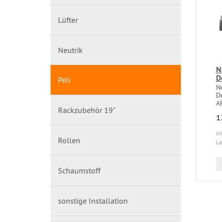
Lüfter
Neutrik
N
D
Peli
N
D
A
Rackzubehör 19"
1
in
Rollen
La
Schaumstoff
sonstige Installation