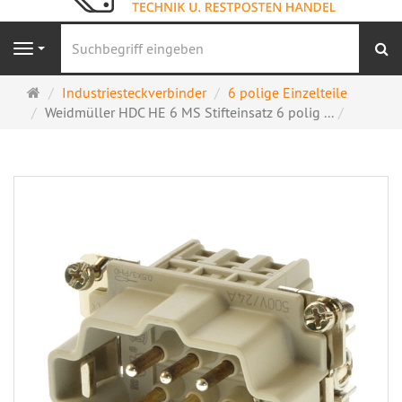
S
Navigation
Startseite
Industriesteckverbinder
6 polige Einzelteile
Weidmüller HDC HE 6 MS Stifteinsatz 6 polig ...