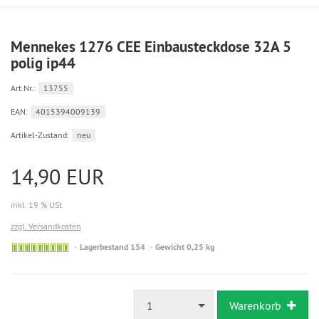
Mennekes 1276 CEE Einbausteckdose 32A 5
polig ip44
Art.Nr.:
13755
EAN:
4015394009139
Artikel-Zustand:
neu
14,90 EUR
inkl. 19 % USt
zzgl. Versandkosten
Lagerbestand 154
Gewicht 0,25 kg
1
Warenkorb