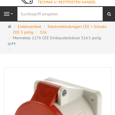
S
Navigation
Startseite
Elektroartikel
Steckverbindungen CEE + Schuko
CEE 5 polig
32A
Mennekes 1276 CEE Einbausteckdose 32A 5 polig
ip44