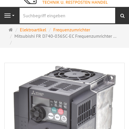
S
Navigation
Startseite
Elektroartikel
Frequenzumrichter
Mitsubishi FR D740-036SC-EC Frequenzumrichter ...