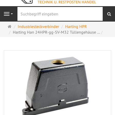
S
Navigation
Startseite
Industriesteckverbinder
Harting HPR
Harting Han 24HPR-gg-SV-M32 Tüllengehäuse ...