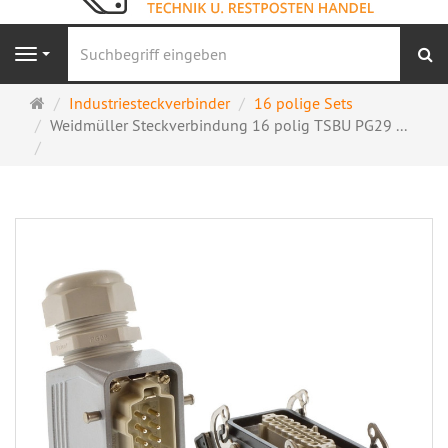
S
Navigation
Startseite
Industriesteckverbinder
16 polige Sets
Weidmüller Steckverbindung 16 polig TSBU PG29 ...