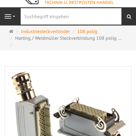
S
Navigation
Startseite
Industriesteckverbinder
108 polig
Harting / Weidmüller Steckverbindung 108 polig ...