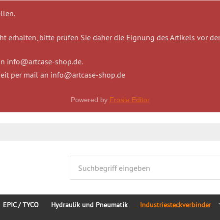
llen.
t erhalten, bitte prüfen Sie daher die Eignung des Artikels vor de
 an info@artcase-shop.de.
eit per mail an info@artcase-shop.de
Powered by
Froala Editor
EPIC / TYCO
Hydraulik und Pneumatik
Industriesteckverbinder