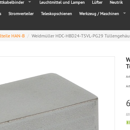
ttkabelbinder
Leuchtmittel und Lampen
Lüfter
Neutrik
s
Stromverteiler
Teleskopschienen
Werkzeug / Maschinen
lteile HAN-B
Weidmüller HDC-HBD24-TSVL-PG29 Tüllengehäu
W
T
Art
Ar
zz