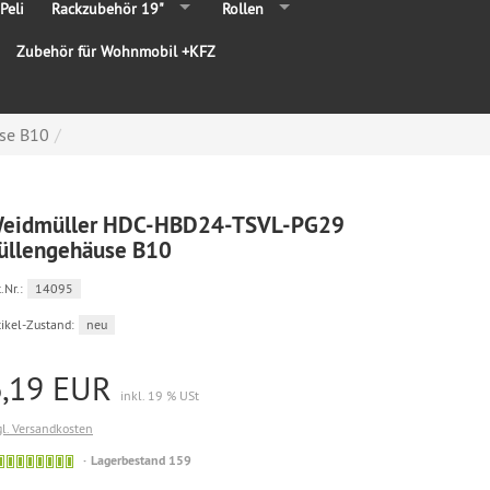
Peli
Rackzubehör 19"
Rollen
Zubehör für Wohnmobil +KFZ
se B10
eidmüller HDC-HBD24-TSVL-PG29
üllengehäuse B10
.Nr.:
14095
tikel-Zustand:
neu
6,19 EUR
inkl. 19 % USt
gl. Versandkosten
Lagerbestand 159