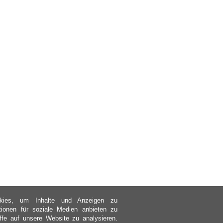
kies, um Inhalte und Anzeigen zu
ktionen für soziale Medien anbieten zu
ffe auf unsere Website zu analysieren.