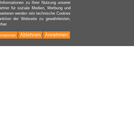
nformationen zu Ihrer Nutzung unserer
rtner für soziale Medien, Werbung und
weiteren werden rein technische Cookies
nktion der Webseite zu gewährleisten,
rbar.
Ablehnen
Annehmen
rmationen
Bac
to
Top