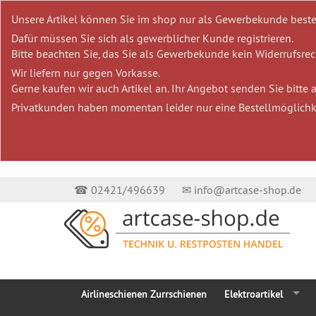
Unsere Artikel können Sie im shop nur als Gewerbekunde beste
Dafür müssen Sie sich als gewerblicher Kunde registrieren.
Bitte beachten Sie, das Sie als Gewerbekunde kein Widerrufsrech
Wir liefern nur gegen Vorkasse.
Gerne kaufen wir auch Artikel an. Ihr Angebot senden Sie bitte
Privatkunden haben momentan leider nur eine Bestellmöglichk
☎ 02421/496639
✉ info@artcase-shop.de
Airlineschienen Zurrschienen
Elektroartikel