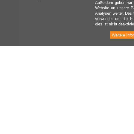
Außerdem geben wir I
Website an unsere Pa
Analysen weiter. Des 
verwendet um die Fu
dies ist nicht deaktivie
Weitere Info