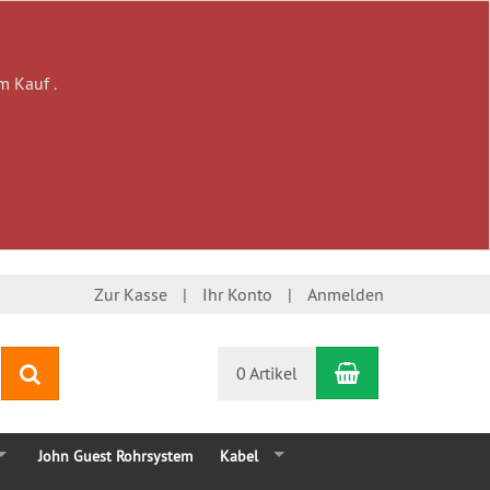
m Kauf .
Zur Kasse
Ihr Konto
Anmelden
Warenkorb
Suchen
0 Artikel
John Guest Rohrsystem
Kabel