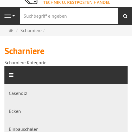
S
Navigation
Startseite
Scharniere
Scharniere
Scharniere Kategorie
Caseholz
Ecken
Einbauschalen