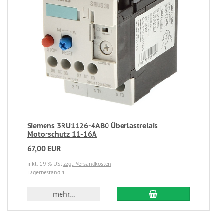
Siemens 3RU1126-4AB0 Überlastrelais
Motorschutz 11-16A
67,00 EUR
inkl. 19 % USt
zzgl. Versandkosten
Lagerbestand 4
mehr...