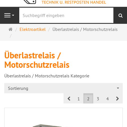
S
Navigation
Startseite
Elektroartikel
Überlastrelais / Motorschutzrelais
Überlastrelais /
Motorschutzrelais
Überlastrelais / Motorschutzrelais Kategorie
Sortierung
Prev
Nex
1
2
3
4