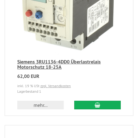
Siemens 3RU1136-4DD0 Überlastrelais
Motorschutz 18-25A
62,00 EUR
inkl. 19 % USt
zzgl. Versandkosten
Lagerbestand 1
mehr...