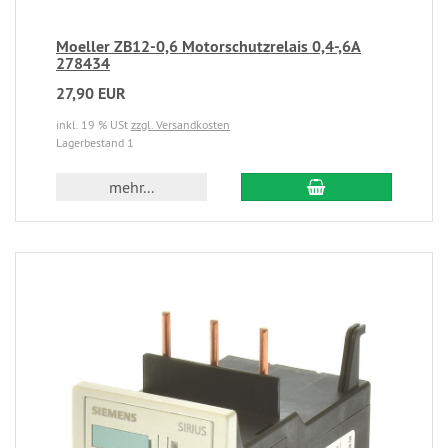
Moeller ZB12-0,6 Motorschutzrelais 0,4-,6A
278434
27,90 EUR
inkl. 19 % USt
zzgl. Versandkosten
Lagerbestand 1
mehr...