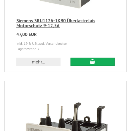
Siemens 3RU1126-1KB0 Überlastrelais
Motorschutz 9-12,5A
47,00 EUR
inkl. 19 % USt
zzgl. Versandkosten
Lagerbestand 3
mehr...