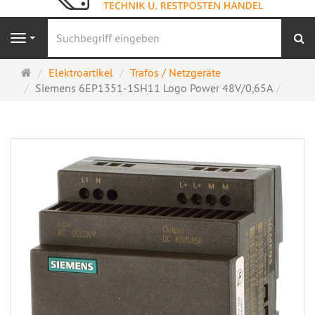
S
Navigation
Startseite
Elektroartikel
Trafos / Netzgeräte
Siemens 6EP1351-1SH11 Logo Power 48V/0,65A