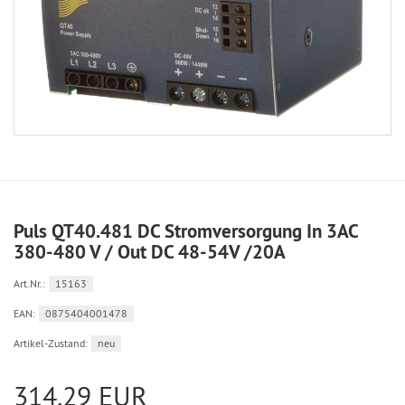
Puls QT40.481 DC Stromversorgung In 3AC
380-480 V / Out DC 48-54V /20A
Art.Nr.:
15163
EAN:
0875404001478
Artikel-Zustand:
neu
314,29 EUR