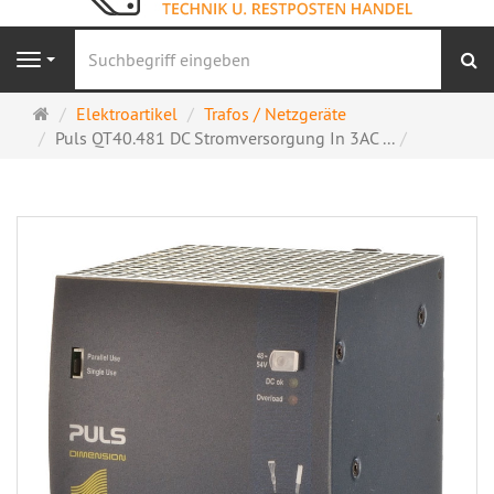
S
Navigation
Startseite
Elektroartikel
Trafos / Netzgeräte
Puls QT40.481 DC Stromversorgung In 3AC ...