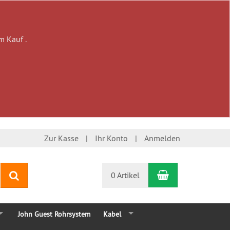
m Kauf .
Zur Kasse
Ihr Konto
Anmelden
Warenkorb
Suchen
0 Artikel
John Guest Rohrsystem
Kabel