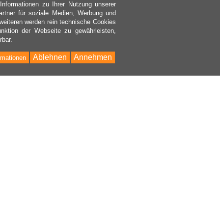
nformationen zu Ihrer Nutzung unserer
rtner für soziale Medien, Werbung und
weiteren werden rein technische Cookies
nktion der Webseite zu gewährleisten,
rbar.
Ablehnen
Annehmen
rmationen
Bac
to
Top