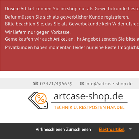
Unsere Artikel können Sie im shop nur als Gewerbekunde beste
Dafür müssen Sie sich als gewerblicher Kunde registrieren.
Bitte beachten Sie, das Sie als Gewerbekunde kein Widerrufsrech
Wir liefern nur gegen Vorkasse.
Gerne kaufen wir auch Artikel an. Ihr Angebot senden Sie bitte
Privatkunden haben momentan leider nur eine Bestellmöglichk
☎ 02421/496639
✉ info@artcase-shop.de
Airlineschienen Zurrschienen
Elektroartikel