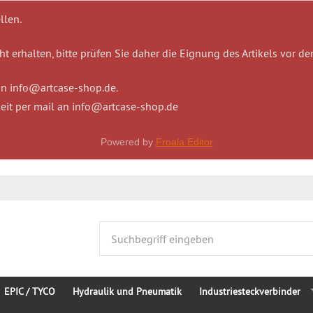
llen.
t erhalten, bitte prüfen Sie daher die Eignung des Artikels vor de
 an info@artcase-shop.de.
eit per mail an info@artcase-shop.de
Powered by
Froala Editor
EPIC / TYCO
Hydraulik und Pneumatik
Industriesteckverbinder