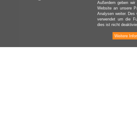
Außerdem geben wir I
Website an unsere Pa
Analysen weiter. Des 
verwendet um die Fu
dies ist nicht deaktivie
Weitere Info