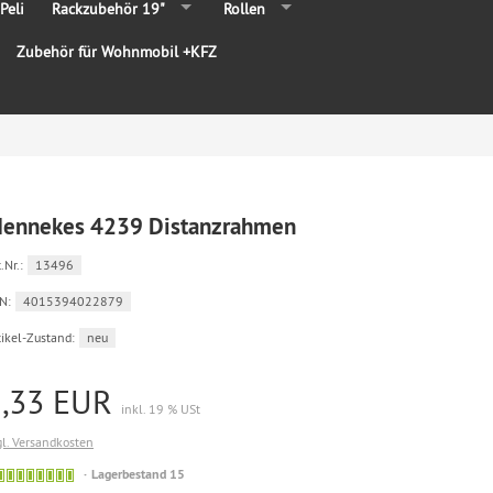
Peli
Rackzubehör 19"
Rollen
Zubehör für Wohnmobil +KFZ
ennekes 4239 Distanzrahmen
.Nr.:
13496
N:
4015394022879
tikel-Zustand:
neu
5,33 EUR
inkl. 19 % USt
gl. Versandkosten
Lagerbestand 15