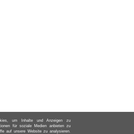
kies, um Inhalte und Anzeigen zu
ktionen für soziale Medien anbieten zu
ffe auf unsere Website zu analysieren.