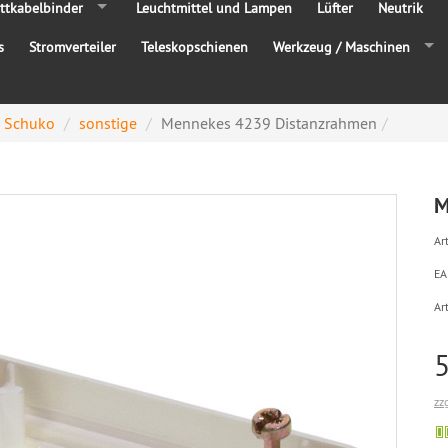
ttkabelbinder
Leuchtmittel und Lampen
Lüfter
Neutrik
s
Stromverteiler
Teleskopschienen
Werkzeug / Maschinen
+ Schuko
sonstige
Mennekes 4239 Distanzrahmen
M
Art
EA
Ar
zz