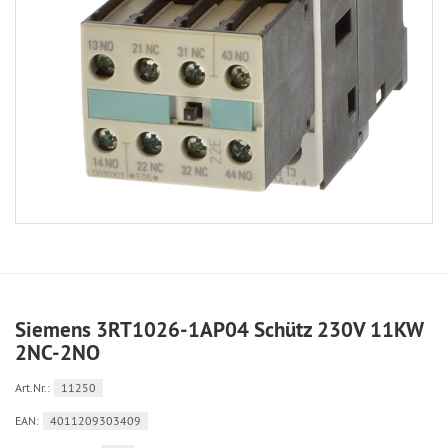
Siemens 3RT1026-1AP04 Schütz 230V 11KW
2NC-2NO
Art.Nr.:
11250
EAN:
4011209303409