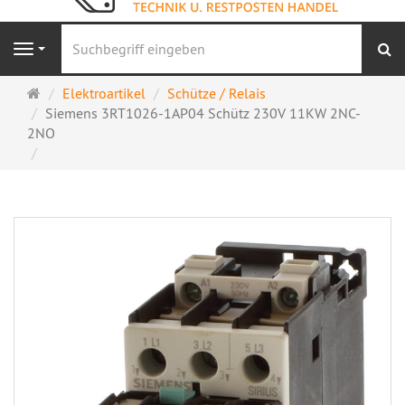
S
Navigation
Startseite
Elektroartikel
Schütze / Relais
Siemens 3RT1026-1AP04 Schütz 230V 11KW 2NC-
2NO