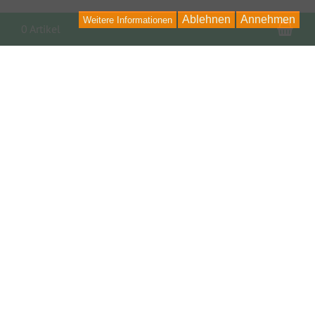
Ablehnen
Annehmen
Weitere Informationen
War
0 Artikel