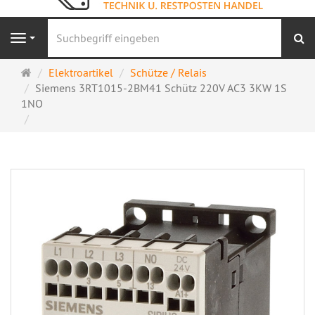
S
Navigation
Startseite
Elektroartikel
Schütze / Relais
Siemens 3RT1015-2BM41 Schütz 220V AC3 3KW 1S
1NO