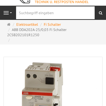
S
Navigation
Startseite
Elektroartikel
Fi Schalter
ABB DDA202A-25/0,03 Fi Schalter
2CSB202101R1250