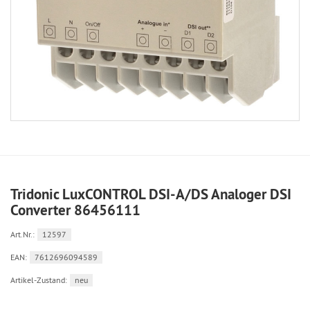
Tridonic LuxCONTROL DSI-A/DS Analoger DSI
Converter 86456111
Art.Nr.:
12597
EAN:
7612696094589
Artikel-Zustand:
neu