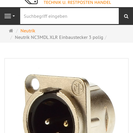
S
Navigation
Startseite
Neutrik
Neutrik NC3MDL XLR Einbaustecker 3 polig