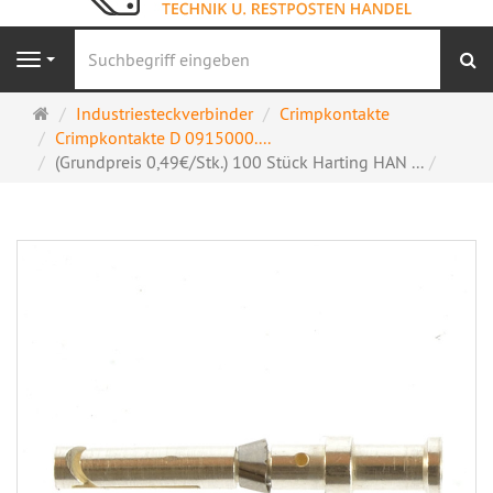
S
Navigation
Startseite
Industriesteckverbinder
Crimpkontakte
Crimpkontakte D 0915000....
(Grundpreis 0,49€/Stk.) 100 Stück Harting HAN ...