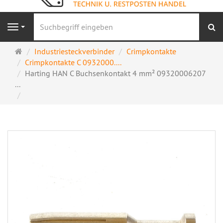
S
Navigation
Startseite
Industriesteckverbinder
Crimpkontakte
Crimpkontakte C 0932000....
Harting HAN C Buchsenkontakt 4 mm² 09320006207
...