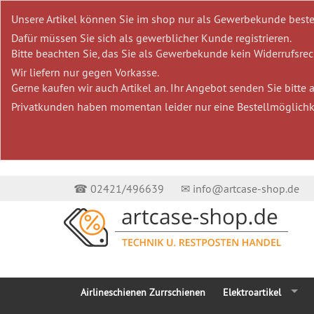
Unsere Artikel können Sie im shop nur als Gewerbekunde beste
Dafür müssen Sie sich als gewerblicher Kunde registrieren.
Bitte beachten Sie, das Sie als Gewerbekunde kein Widerrufsrech
Wir liefern nur gegen Vorkasse.
Gerne kaufen wir auch Artikel an. Ihr Angebot senden Sie bitte
Privatkunden haben momentan leider nur eine Bestellmöglichk
☎ 02421/496639
✉ info@artcase-shop.de
Airlineschienen Zurrschienen
Elektroartikel