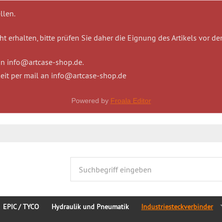
llen.
t erhalten, bitte prüfen Sie daher die Eignung des Artikels vor de
 an info@artcase-shop.de.
eit per mail an info@artcase-shop.de
Powered by
Froala Editor
EPIC / TYCO
Hydraulik und Pneumatik
Industriesteckverbinder