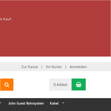
m Kauf .
Zur Kasse
Ihr Konto
Anmelden
Warenkorb
Suchen
0 Artikel
John Guest Rohrsystem
Kabel