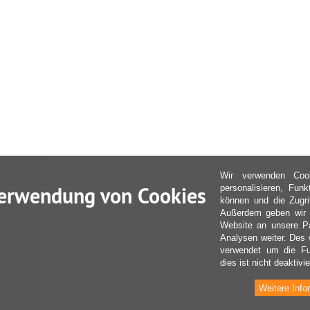
Wir verwenden Coo
erwendung von Cookies
personalisieren, Fun
können und die Zugri
Außerdem geben wir I
Website an unsere Pa
Analysen weiter. Des 
verwendet um die Fu
dies ist nicht deaktivie
Weitere Info