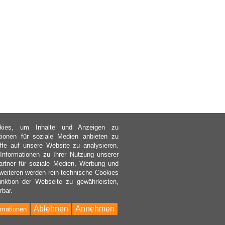
kies, um Inhalte und Anzeigen zu
ktionen für soziale Medien anbieten zu
ffe auf unsere Website zu analysieren.
nformationen zu Ihrer Nutzung unserer
rtner für soziale Medien, Werbung und
weiteren werden rein technische Cookies
nktion der Webseite zu gewährleisten,
rbar.
Ablehnen
Annehmen
rmationen