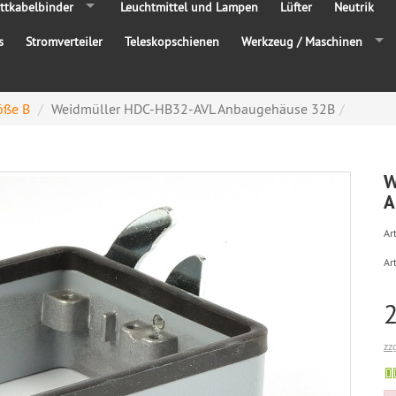
ttkabelbinder
Leuchtmittel und Lampen
Lüfter
Neutrik
s
Stromverteiler
Teleskopschienen
Werkzeug / Maschinen
öße B
Weidmüller HDC-HB32-AVL Anbaugehäuse 32B
W
A
Art
Ar
zz