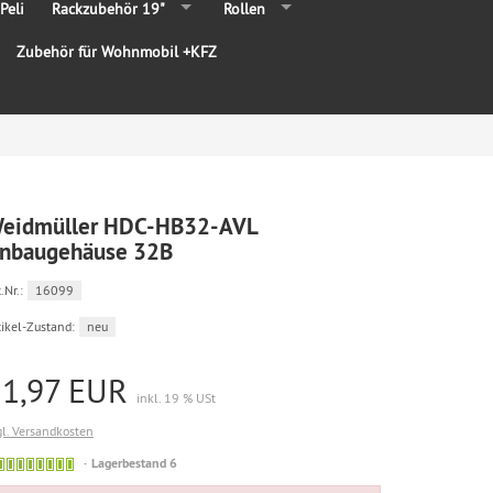
Peli
Rackzubehör 19"
Rollen
Zubehör für Wohnmobil +KFZ
eidmüller HDC-HB32-AVL
nbaugehäuse 32B
.Nr.:
16099
tikel-Zustand:
neu
21,97 EUR
inkl. 19 % USt
gl. Versandkosten
Lagerbestand 6