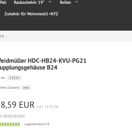
Peli
Rackzubehör 19"
Rollen
Zubehör für Wohnmobil +KFZ
24
eidmüller HDC-HB24-KVU-PG21
upplungsgehäuse B24
.Nr.:
12221
tikel-Zustand:
neu
18,59 EUR
inkl. 19 % USt
gl. Versandkosten
Lagerbestand 38