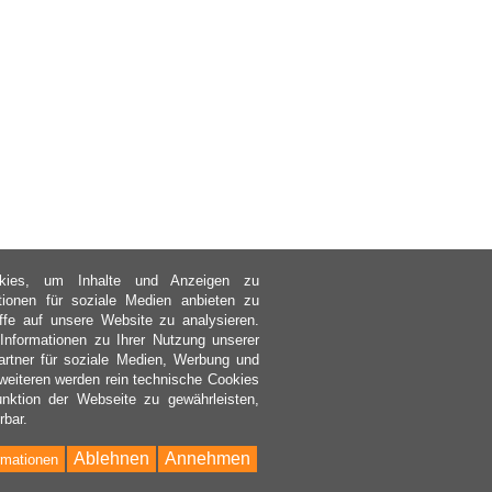
kies, um Inhalte und Anzeigen zu
ktionen für soziale Medien anbieten zu
ffe auf unsere Website zu analysieren.
nformationen zu Ihrer Nutzung unserer
rtner für soziale Medien, Werbung und
weiteren werden rein technische Cookies
nktion der Webseite zu gewährleisten,
rbar.
Ablehnen
Annehmen
rmationen