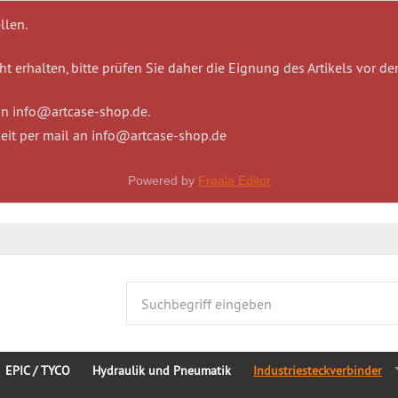
llen.
t erhalten, bitte prüfen Sie daher die Eignung des Artikels vor de
 an info@artcase-shop.de.
eit per mail an info@artcase-shop.de
Powered by
Froala Editor
EPIC / TYCO
Hydraulik und Pneumatik
Industriesteckverbinder