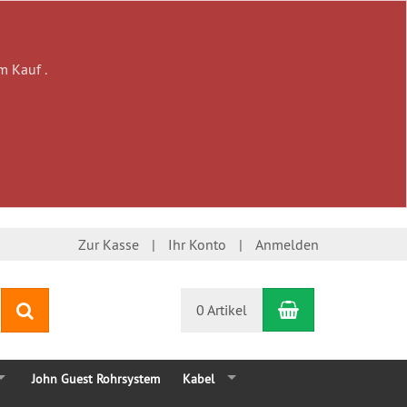
m Kauf .
Zur Kasse
Ihr Konto
Anmelden
Warenkorb
Suchen
0 Artikel
John Guest Rohrsystem
Kabel