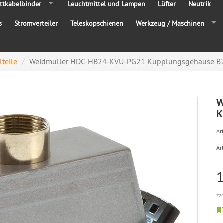
ttkabelbinder
Leuchtmittel und Lampen
Lüfter
Neutrik
s
Stromverteiler
Teleskopschienen
Werkzeug / Maschinen
lteile
Weidmüller HDC-HB24-KVU-PG21 Kupplungsgehäuse B
W
K
Art
Ar
zz