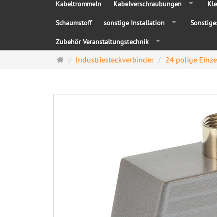
Kabeltrommeln
Kabelverschraubungen
Kle
Schaumstoff
sonstige Installation
Sonstige
Zubehör Veranstaltungstechnik
Startseite
Industriesteckverbinder
24 polige Einze