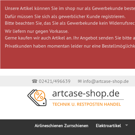
Unsere Artikel können Sie im shop nur als Gewerbekunde beste
Dafür müssen Sie sich als gewerblicher Kunde registrieren.
Bitte beachten Sie, das Sie als Gewerbekunde kein Widerrufsrech
Wir liefern nur gegen Vorkasse.
Gerne kaufen wir auch Artikel an. Ihr Angebot senden Sie bitte
Privatkunden haben momentan leider nur eine Bestellmöglichk
☎ 02421/496639
✉ info@artcase-shop.de
Airlineschienen Zurrschienen
Elektroartikel