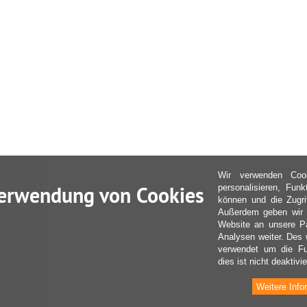
Wir verwenden Coo
erwendung von Cookies
personalisieren, Fun
können und die Zugri
Außerdem geben wir I
Website an unsere Pa
Analysen weiter. Des 
verwendet um die Fu
dies ist nicht deaktivie
Weitere Info