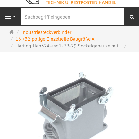
S
Navigation
Startseite
Industriesteckverbinder
16 +32 polige Einzelteile Baugröße A
Harting Han32A-asg1-RB-29 Sockelgehäuse mit ...