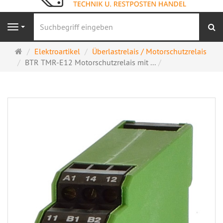
S
Navigation
Startseite
Elektroartikel
Überlastrelais / Motorschutzrelais
BTR TMR-E12 Motorschutzrelais mit ...