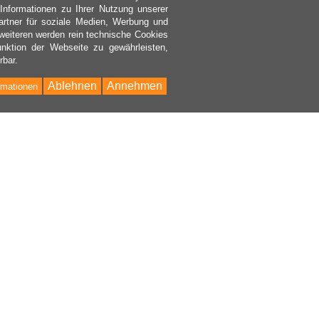
nformationen zu Ihrer Nutzung unserer
rtner für soziale Medien, Werbung und
weiteren werden rein technische Cookies
nktion der Webseite zu gewährleisten,
rbar.
Ablehnen
Annehmen
rmationen
Bac
to
Top