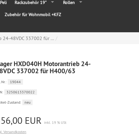
Peli
Rackzubehör 19"
Rollen
Zubehör für Wohnmobil +KFZ
 24-48VDC 337002 für ...
ager HXD040H Motorantrieb 24-
8VDC 337002 für H400/63
.Nr.:
19044
N:
3250613370022
tikel-Zustand:
neu
356,00 EUR
inkl. 19 % USt
gl. Versandkosten