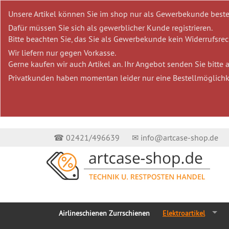
Unsere Artikel können Sie im shop nur als Gewerbekunde beste
Dafür müssen Sie sich als gewerblicher Kunde registrieren.
Bitte beachten Sie, das Sie als Gewerbekunde kein Widerrufsrech
Wir liefern nur gegen Vorkasse.
Gerne kaufen wir auch Artikel an. Ihr Angebot senden Sie bitte
Privatkunden haben momentan leider nur eine Bestellmöglichk
☎ 02421/496639
✉ info@artcase-shop.de
Airlineschienen Zurrschienen
Elektroartikel