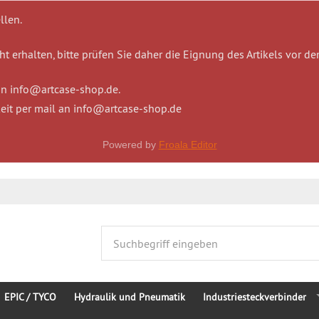
llen.
t erhalten, bitte prüfen Sie daher die Eignung des Artikels vor de
 an info@artcase-shop.de.
eit per mail an info@artcase-shop.de
Powered by
Froala Editor
EPIC / TYCO
Hydraulik und Pneumatik
Industriesteckverbinder