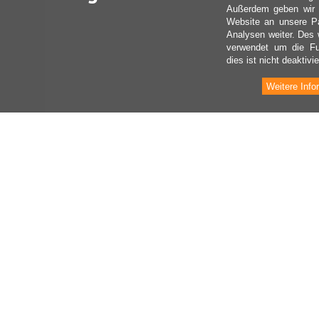
Außerdem geben wir I
Website an unsere Pa
Analysen weiter. Des 
verwendet um die Fu
dies ist nicht deaktivie
Weitere Info