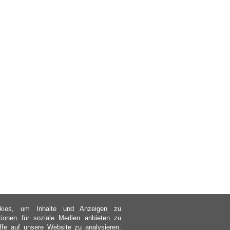
kies, um Inhalte und Anzeigen zu
ktionen für soziale Medien anbieten zu
ffe auf unsere Website zu analysieren.