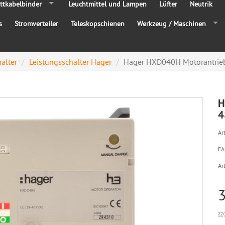
ttkabelbinder
Leuchtmittel und Lampen
Lüfter
Neutrik
s
Stromverteiler
Teleskopschienen
Werkzeug / Maschinen
alter
Leistungsschalter Hager
Hager HXD040H Motorantrieb
H
4
Art
EA
Ar
zz