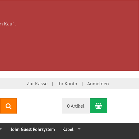
m Kauf .
Zur Kasse
Ihr Konto
Anmelden
Warenkorb
Suchen
0 Artikel
John Guest Rohrsystem
Kabel