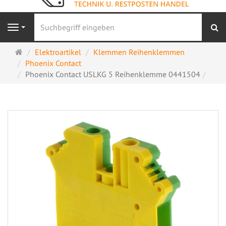
S
Navigation
Startseite
Elektroartikel
Klemmen Reihenklemmen
Phoenix Contact
Phoenix Contact USLKG 5 Reihenklemme 0441504