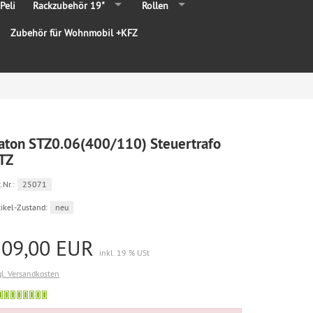
Peli
Rackzubehör 19"
Rollen
Zubehör für Wohnmobil +KFZ
aton STZ0.06(400/110) Steuertrafo
TZ
.Nr.:
25071
tikel-Zustand:
neu
109,00 EUR
inkl. 19 % USt
gl. Versandkosten