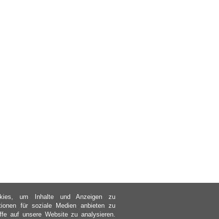
kies, um Inhalte und Anzeigen zu
ktionen für soziale Medien anbieten zu
ffe auf unsere Website zu analysieren.