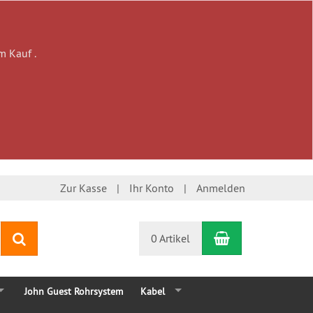
m Kauf .
Zur Kasse
Ihr Konto
Anmelden
Warenkorb
Suchen
0 Artikel
John Guest Rohrsystem
Kabel