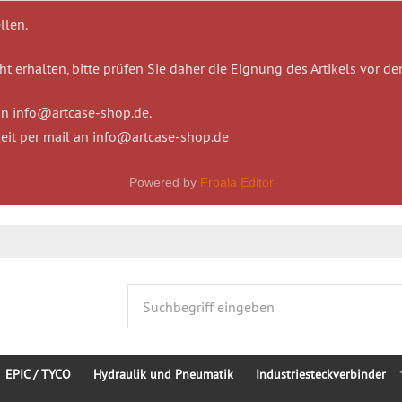
llen.
t erhalten, bitte prüfen Sie daher die Eignung des Artikels vor de
 an info@artcase-shop.de.
eit per mail an info@artcase-shop.de
Powered by
Froala Editor
EPIC / TYCO
Hydraulik und Pneumatik
Industriesteckverbinder