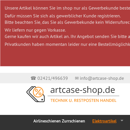
Unsere Artikel können Sie im shop nur als Gewerbekunde beste
Dafür müssen Sie sich als gewerblicher Kunde registrieren.
Bitte beachten Sie, das Sie als Gewerbekunde kein Widerrufsrech
Wir liefern nur gegen Vorkasse.
Gerne kaufen wir auch Artikel an. Ihr Angebot senden Sie bitte
Privatkunden haben momentan leider nur eine Bestellmöglichk
☎ 02421/496639
✉ info@artcase-shop.de
Airlineschienen Zurrschienen
Elektroartikel