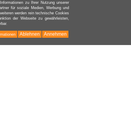
nformationen zu Ihrer Nutzung unserer
rtner für soziale Medien, Werbung und
weiteren werden rein technische Cookies
nktion der Webseite zu gewährleisten,
rbar.
Ablehnen
Annehmen
rmationen
Bac
to
Top