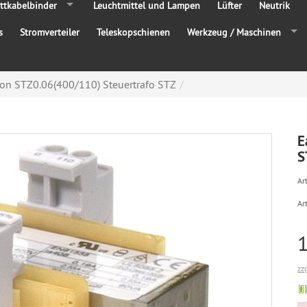
ttkabelbinder
Leuchtmittel und Lampen
Lüfter
Neutrik
s
Stromverteiler
Teleskopschienen
Werkzeug / Maschinen
on STZ0.06(400/110) Steuertrafo STZ
E
S
Art
Ar
zz