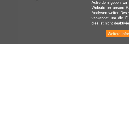
Außerdem geben wir I
Website an unsere Pa
Analysen weiter. Des 
verwendet um die Fu
dies ist nicht deaktivie
Weitere Info